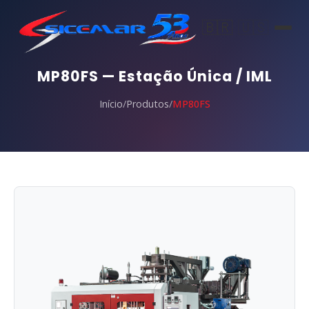
🇧🇷
🇺🇸
MP80FS — Estação Única / IML
Início
/
Produtos
/
MP80FS