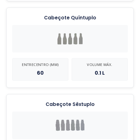
Cabeçote Quíntuplo
ENTRECENTRO (MM)
VOLUME MÁX.
60
0.1 L
Cabeçote Sêxtuplo