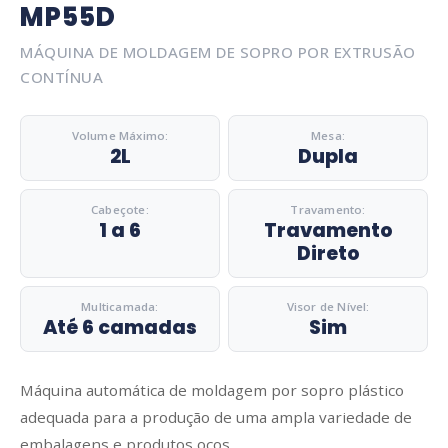
MP55D
MÁQUINA DE MOLDAGEM DE SOPRO POR EXTRUSÃO
CONTÍNUA
Volume Máximo:
Mesa:
2L
Dupla
Cabeçote:
Travamento:
1 a 6
Travamento
Direto
Multicamada:
Visor de Nível:
Até 6 camadas
Sim
Máquina automática de moldagem por sopro plástico
adequada para a produção de uma ampla variedade de
embalagens e produtos ocos.