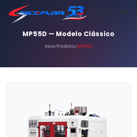
🇧🇷
🇺🇸
MP55D — Modelo Clássico
Início
/
Produtos
/
MP55D