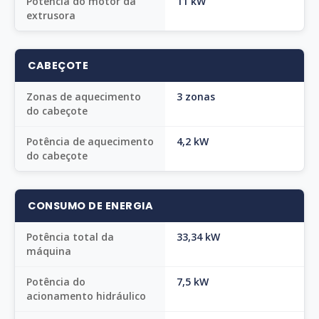
Potência do motor da
11 kW
extrusora
CABEÇOTE
Zonas de aquecimento
3 zonas
do cabeçote
Potência de aquecimento
4,2 kW
do cabeçote
CONSUMO DE ENERGIA
Potência total da
33,34 kW
máquina
Potência do
7,5 kW
acionamento hidráulico